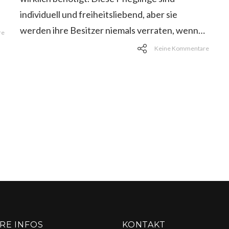
individuell und freiheitsliebend, aber sie
werden ihre Besitzer niemals verraten, wenn…
re
Keine Kommentare
rung
RE INFOS
KONTAKT