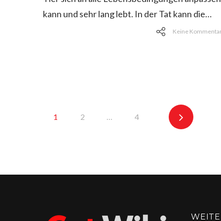
kann und sehr lang lebt. In der Tat kann die…
Keine Kommenta
Seitennummerie
1
2
…
4
der
Beiträge
WEITE