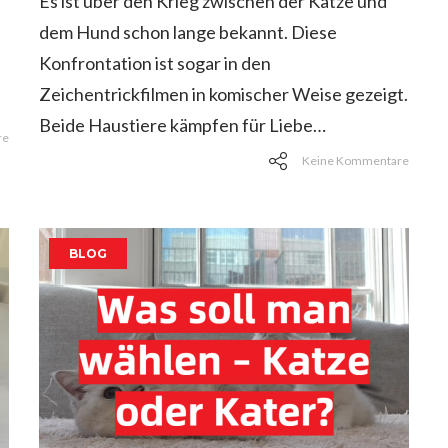
Es ist über den Krieg zwischen der Katze und
dem Hund schon lange bekannt. Diese
Konfrontation ist sogar in den
Zeichentrickfilmen in komischer Weise gezeigt.
Beide Haustiere kämpfen für Liebe…
re
Keine Kommentare
BLOG